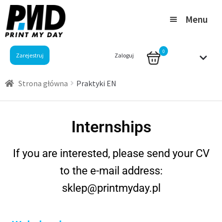
Menu
Produkty
0
Zarejestruj
Zaloguj
Dla biznesu
Strona główna
Praktyki EN
O nas
Internships
Blog
If you are interested, please send your CV
Kontakt
to the e-mail address:
sklep@printmyday.pl